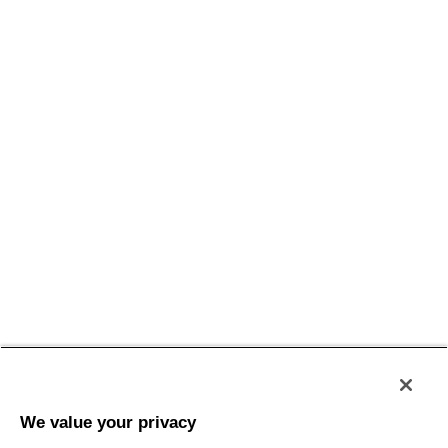
Conditions générales
Politique de confidentialité
Conditions d'utilisation
Accessibilité
Plan du site
We value your privacy