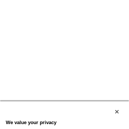
Conditions générales
Politique de confidentialité
Conditions d'utilisation
Accessibilité
Plan du site
We value your privacy