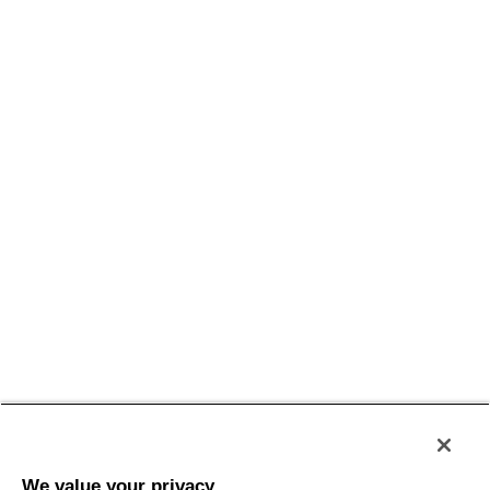
Conditions générales
Politique de confidentialité
Conditions d'utilisation
Accessibilité
Plan du site
We value your privacy